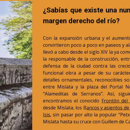
¿Sabías que existe una nu
margen derecho del río?
Con la expansión urbana y el aumento d
convirtieron poco a poco en paseos y a
llevó a cabo desde el siglo XIV la ya com
la responsable de la construcción, entr
defensa de la ciudad contra las crecid
funcional obra a pesar de su carácte
detalles ornamentales, reconocibles s
entre Mislata y la plaza del Portal 
"Alameditas de Serranos”. Así, sigu
encontramos el conocido
Frontón del
desde Mislata, los B
ancos y asientos de
Isis
, sin pasar por alto la popular “Pe
Mislata hasta su cruce con Guillem de Ca