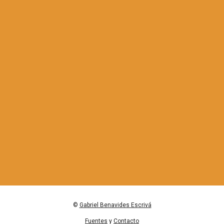
©
Gabriel Benavides Escrivá
Fuentes
y
Contacto