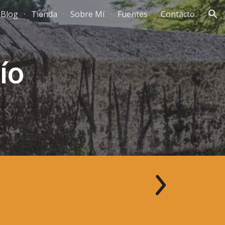
Blog
Tienda
Sobre Mí
Fuentes
Contacto
ion
ío