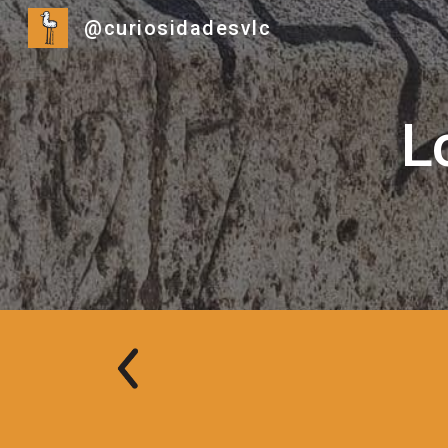
@curiosidadesvlc
Sk
L