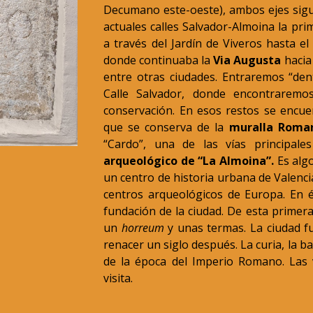
Decumano este-oeste), ambos ejes sigue
actuales calles Salvador-Almoina la pri
a través del Jardín de Viveros hasta el
donde continuaba la
Via Augusta
hacia 
entre otras ciudades. Entraremos “den
Calle Salvador, donde encontraremo
conservación. En esos restos se encuen
que se conserva de la
muralla Roman
“Cardo”, una de las vías principal
arqueológico de “La Almoina”.
Es algo
un centro de historia urbana de Valenc
centros arqueológicos de Europa. En é
fundación de la ciudad. De esta prime
un
horreum
y unas termas. La ciudad fu
renacer un siglo después. La curia, la ba
de la época del Imperio Romano. Las v
visita.