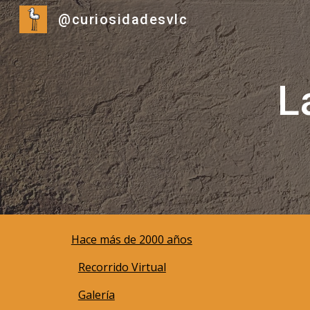
@curiosidadesvlc
Sk
L
Hace más de 2000 años
Recorrido Virtual
Galería