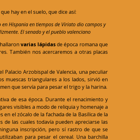
que hay en el suelo, que dice así:
 en Hispania en tiempos de Viriato dio campos y 
lizmente. El senado y el pueblo valenciano
 hallaron
varias lápidas
de época romana que
ares. Tambié
n nos acercaremos a otras placas
el Palacio Arzobispal de Valencia, una peculiar
s muescas triangulares a los lados, sirvió en
men que servía para pesar el trigo y la harina.
tiva de esa época. Durante el renacimiento y
ugares visibles a modo de reliquia y homenaje a
n el zócalo de la fachada de la Basílica de la
s de las cuales todavía pueden apreciarse las
ninguna inscripción, pero sí rastro de que se
utilizaban para pesar el cereal. Una bar
ch
illa