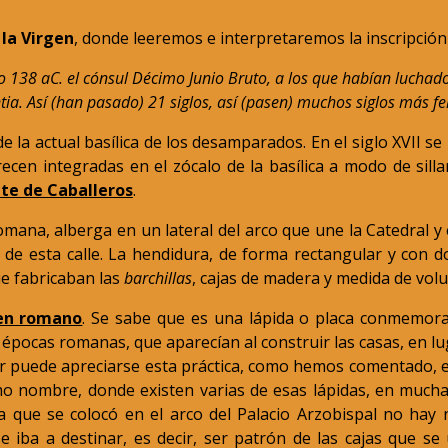
 la Virgen
, donde leeremos e interpretaremos la inscripción 
 138 aC. el cónsul Décimo Junio Bruto, a los que habían luchado
tia. Así (han pasado) 21 siglos, así (pasen) muchos siglos más fe
 la actual basílica de los desamparados. En el siglo XVII se
ecen integradas en el zócalo de la basílica a modo de sill
te de Caballeros
.
omana, alberga en un lateral del arco que une la Catedral y 
de esta calle. La hendidura, de forma rectangular y con do
ue fabricaban las
bar
ch
illas
, cajas de madera y medida de volu
en romano
. Se sabe que es una lápida o placa conmemora
 épocas romanas, que aparecían al construir las casas, en l
 puede apreciarse esta práctica, como hemos comentado, es e
smo nombre, donde existen varias de esas lápidas, en mucha
ra que se colocó en el arco del Palacio Arzobispal no hay 
e iba a destinar, es decir, ser patrón de las cajas que se 