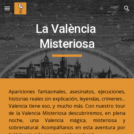
Skip to main content
Skip to navigation
La València 
Misteriosa
Apariciones fantasmales, asesinatos, ejecuciones,
historias reales sin explicación, leyendas, crímenes…
Valencia tiene eso, y mucho más. Con nuestro tour
de la Valencia Misteriosa descubriremos, en plena
noche, una Valencia mágica, misteriosa y
sobrenatural. Acompáñanos en esta aventura por