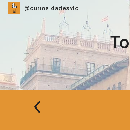
@curiosidadesvlc
Sk
To