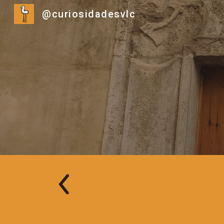
@curiosidadesvlc
Sk