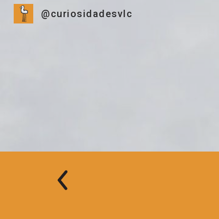
@curiosidadesvlc
Sk