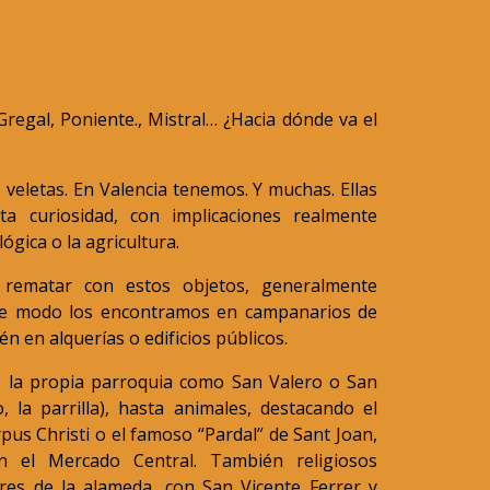
regal, Poniente., Mistral… ¿Hacia dónde va el
s veletas. En Valencia tenemos. Y muchas. Ellas
ta curiosidad, con implicaciones realmente
gica o la agricultura.
 rematar con estos objetos, generalmente
este modo los encontramos en campanarios de
n en alquerías o edificios públicos.
e la propia parroquia como San Valero o San
 la parrilla), hasta animales, destacando el
us Christi o el famoso “Pardal” de Sant Joan,
n el Mercado Central. También religiosos
res de la alameda, con San Vicente Ferrer y