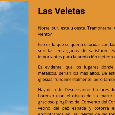
Las Veletas
Norte, sur, este u oeste. Tramontana, G
viento?
Eso es lo que se quería dilucidar con la
son las encargadas de satisfacer es
importantes para la predicción meteoroló
Es evidente, que los lugares donde
metálicos, serían los más altos. De 
iglesias, fundamentalmente, pero tambié
Hay de todo. Desde santos titulares d
Lorenzo (con el objeto de su martirio,
gracioso pingüino del Convento del Corp
vecino del pez espada y cotorra e
encontramos en las veletas de las tor