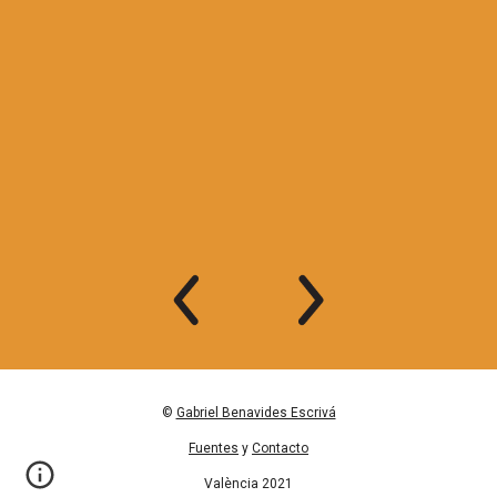
©
Gabriel Benavides Escrivá
Fuentes
y
Contacto
València 2021